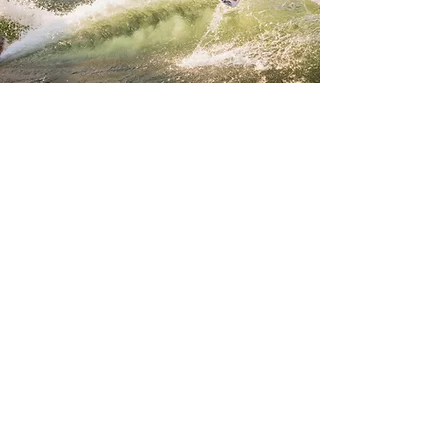
Wakesurfen am Wörthersee
take your wave...
Unser neues Axis T220, das
ausgezeichnete Wakesurf Boot, bietet Dir
die perfekte Welle um deine Wakesurf
Session perfekt und stylisch genießen zu
können.
Wir bieten Dir professionelles Coaching
von Anfänger bis zum Profi. Wir haben ein
umfangreiches Equipment und vertreten
die Marken Paulsen´s Surfgarage und