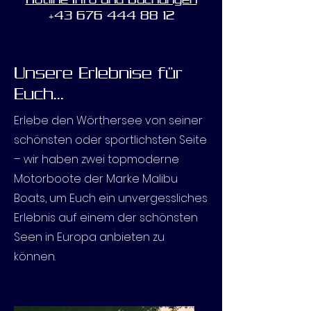
+43 676 444 88 12
Unsere Erlebnise für
Euch...
Erlebe den Wörthersee von seiner
schönsten oder sportlichsten Seite
– wir haben zwei topmoderne
Motorboote der Marke Malibu
Boats, um Euch ein unvergessliches
Erlebnis auf einem der schönsten
Seen in Europa anbieten zu
können.