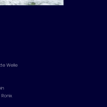
kte Welle
in
Ronix.