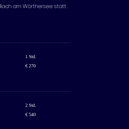
ellach am Wörthersee statt.
1 Std.
270
€ 270
Euro
2 Std.
540
€ 540
Euro