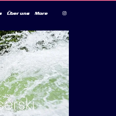
s
Über uns
More
erski