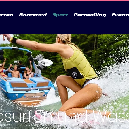
hrten
Bootstaxi
Sport
Parasailing
Event
surfen und Wass