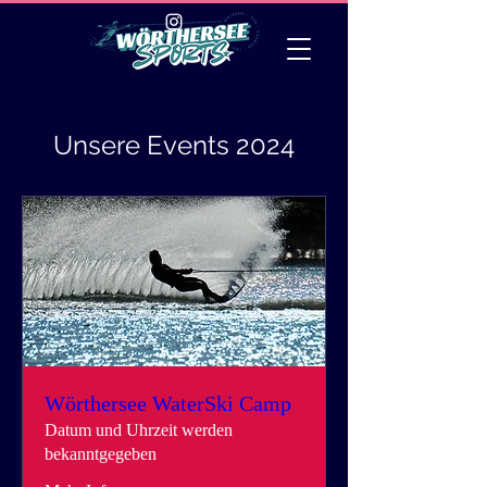
Unsere Events 2024
Wörthersee WaterSki Camp
Datum und Uhrzeit werden
bekanntgegeben