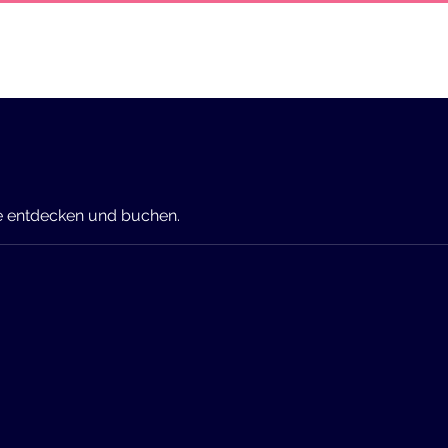
hrten
Bootstaxi
Sport
Parasailing
Event
e entdecken und buchen.