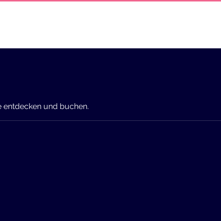
hrten
Bootstaxi
Sport
Parasailing
Event
e entdecken und buchen.