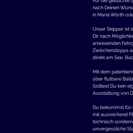
Für die gebuchte Z
nach Deinen Wünsc
in Maria Wörth od
Unser Skipper ist 
Dir nach Möglichke
anwesenden Fahrgä
Zwischenstopps a
direkt am See, Ba
Mit dem patentiert
über flutbare Balla
Solltest Du kein 
Ausstattung von D
Du bekommst für D
mit ausreichend P
technisch sondern
unvergessliche S