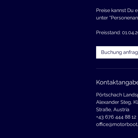
Preise kannst Du e
unter "Personenanz
Preisstand: 01.04.
Buchung anfra
Kontaktangab
Pörtschach Lands
Alexander Steg, K
Straße, Austria
+43 676 444 88 12
office@motorboot.