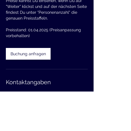
Preise kannst Du einsehen, wenn Du auf
"Weiter" klickst und auf der nächsten Seite
findest Du unter "Personenanzahl" die
genauen Preisstaffeln.
Preisstand: 01.04.2025 (Preisanpassung
vorbehalten)
Buchung anfragen
Kontaktangaben
Pörtschach Landspitz/Peter
Alexander Steg, Klagenfurter
Straße, Austria
+43 676 444 88 12
office@motorboot.at
Wörthersee-Süduferstraße